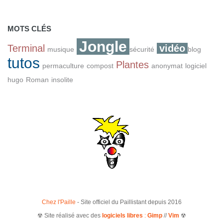
MOTS CLÉS
Jongle
Terminal
vidéo
musique
sécurité
blog
tutos
Plantes
permaculture
compost
anonymat
logiciel
hugo
Roman
insolite
Chez l'Paille
- Site officiel du Paillistant depuis 2016
☢ Site réalisé avec des
logiciels libres
:
Gimp
//
Vim
☢