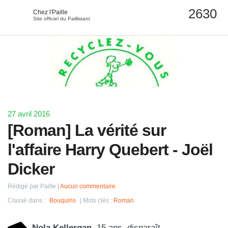
Chez l'Paille
Site officiel du Paillistant
27 avril 2016
[Roman] La vérité sur
l'affaire Harry Quebert - Joël
Dicker
Rédigé par Paille
Aucun commentaire
Classé dans :
Bouquins
Mots clés :
Roman
Nola Kellergan
, 15 ans, disparaît