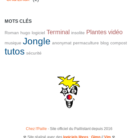
MOTS CLÉS
Terminal
Plantes
vidéo
Roman
hugo
logiciel
insolite
Jongle
musique
anonymat
permaculture
blog
compost
tutos
sécurité
Chez l'Paille
- Site officiel du Paillistant depuis 2016
☢ Site réalisé avec des
logiciels libres
:
Gimp
//
Vim
☢